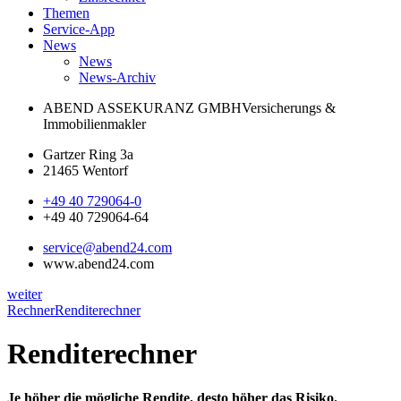
Themen
Service-App
News
News
News-Archiv
ABEND ASSEKURANZ GMBH
Versicherungs &
Immobilienmakler
Gartzer Ring 3a
21465 Wentorf
+49 40 729064-0
+49 40 729064-64
service@abend24.com
www.abend24.com
weiter
Rechner
Renditerechner
Renditerechner
Je höher die mögliche Rendite, desto höher das Risiko.