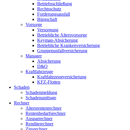
Betriebsschließung
Rechtsschutz
Forderungsausfall
Bürgschaft
Vorsorge
Versorgung
Betriebliche Altersvorsorge
Keyman-Absicherung
Betriebliche Krankenversicherung
Gruppenunfallversicherung
Manager
Absicherung
D&O
Kraftfahrzeuge
Kraftfahrzeugversicherung
KFZ-Flotten
Schaden
Schadenmeldung
Schadenumfrage
Rechner
Altersrentenrechner
Rentenbedarfsrechner
Ansparrechner
Renditerechner
Zinsrechner