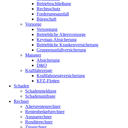
Betriebsschließung
Rechtsschutz
Forderungsausfall
Bürgschaft
Vorsorge
Versorgung
Betriebliche Altersvorsorge
Keyman-Absicherung
Betriebliche Krankenversicherung
Gruppenunfallversicherung
Manager
Absicherung
D&O
Kraftfahrzeuge
Kraftfahrzeugversicherung
KFZ-Flotten
Schaden
Schadenmeldung
Schadenumfrage
Rechner
Altersrentenrechner
Rentenbedarfsrechner
Ansparrechner
Renditerechner
Zinsrechner