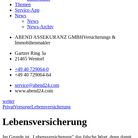
Themen
Service-App
News
News
News-Archiv
ABEND ASSEKURANZ GMBH
Versicherungs &
Immobilienmakler
Gartzer Ring 3a
21465 Wentorf
+49 40 729064-0
+49 40 729064-64
service@abend24.com
www.abend24.com
weiter
Privat
Vorsorge
Lebensversicherung
Lebensversicherung
Im Grunde ist „Lebensversicherung" das falsche Wort, denn damit