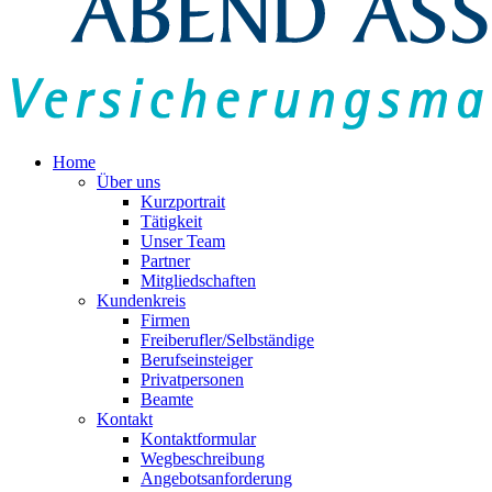
Home
Über uns
Kurzportrait
Tätigkeit
Unser Team
Partner
Mitgliedschaften
Kundenkreis
Firmen
Freiberufler/Selbständige
Berufseinsteiger
Privatpersonen
Beamte
Kontakt
Kontaktformular
Wegbeschreibung
Angebotsanforderung