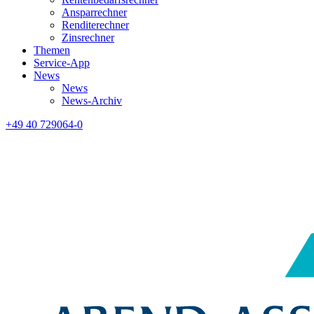
Ansparrechner
Renditerechner
Zinsrechner
Themen
Service-App
News
News
News-Archiv
+49 40 729064-0