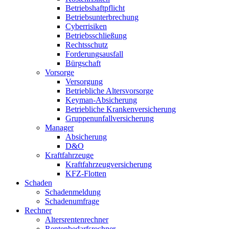
Betriebshaftpflicht
Betriebsunterbrechung
Cyberrisiken
Betriebsschließung
Rechtsschutz
Forderungsausfall
Bürgschaft
Vorsorge
Versorgung
Betriebliche Altersvorsorge
Keyman-Absicherung
Betriebliche Krankenversicherung
Gruppenunfallversicherung
Manager
Absicherung
D&O
Kraftfahrzeuge
Kraftfahrzeugversicherung
KFZ-Flotten
Schaden
Schadenmeldung
Schadenumfrage
Rechner
Altersrentenrechner
Rentenbedarfsrechner